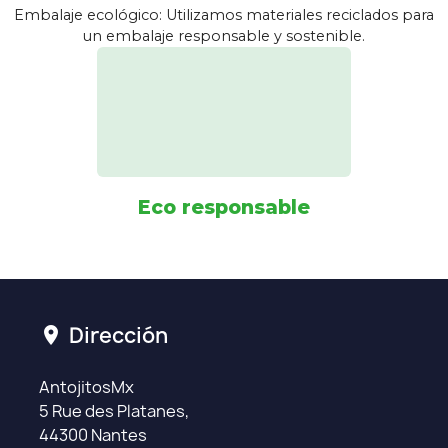
Embalaje ecológico: Utilizamos materiales reciclados para
un embalaje responsable y sostenible.
Eco responsable
Dirección
location_on
AntojitosMx
5 Rue des Platanes,
44300 Nantes