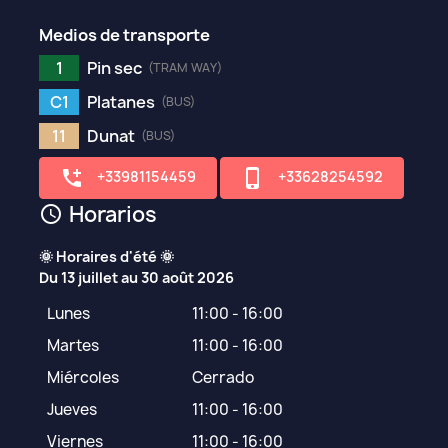
Medios de transporte
1
Pin sec
(TRAM WAY)
C1
Platanes
(BUS)
11
Dunat
(BUS)
add_ic_call
phone_iphone
+33981154459
+33628254592
Horarios
schedule
🌞 Horaires d'été 🌞

Du 13 juillet au 30 août 2026
Lunes
11:00 - 16:00
Martes
11:00 - 16:00
Miércoles
Cerrado
Jueves
11:00 - 16:00
Viernes
11:00 - 16:00