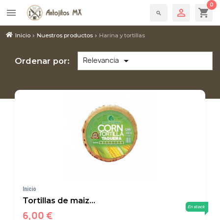
0

shopping_cart
menu
search
Inicio
Nuestros productos
Harina y tortillas

Relevancia
Ordenar por:
Inicio
Tortillas de maiz...
En stock
6,00 €