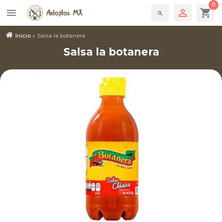
0

shopping_cart
menu
search
Inicio
Salsa la botanera
Salsa la botanera