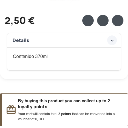
2,50 €
Details
Contenido 370ml
2
By buying this product you can collect up to
loyalty points
redeem
.
Your cart will contain total
2
points
that can be converted into a
voucher of
0,10 €
.