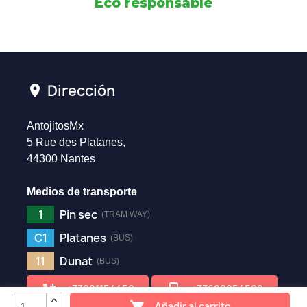
Eco responsable
Dirección
location_on
AntojitosMx
5 Rue des Platanes,
44300 Nantes
Medios de transporte
1
Pin sec
(TRAM WAY)
C1
Platanes
(BUS)
11
Dunat
(BUS)
add_ic_call
phone_iphone
+33981154459
+33628254592
Añadir al carrito