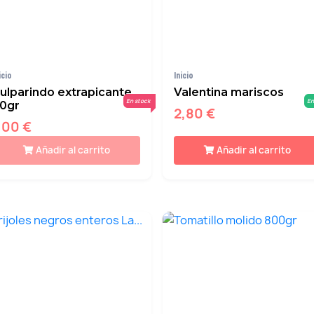
icio
Inicio
ulparindo extrapicante
Valentina mariscos
En stock
En
0gr
2,80 €
,00 €
Añadir al carrito
Añadir al carrito