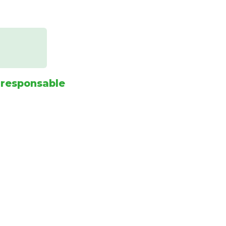
 responsable
Infórmese de nuestras últimas