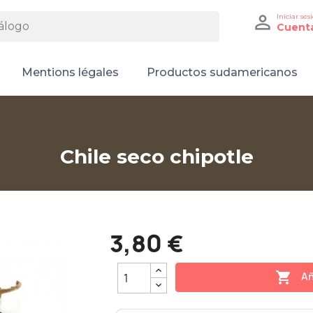

Iniciar ses
Cuent
Mentions légales
Productos sudamericanos
Chile seco chipotle
3,80 €

Añ