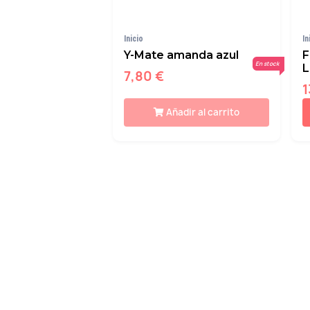
Inicio
In
Y-Mate amanda azul
F
En stock
L
7,80 €
1
Añadir al carrito