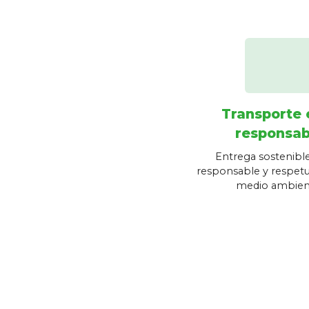
Transporte 
responsab
Entrega sostenible
responsable y respetu
medio ambien
Dirección
location_on