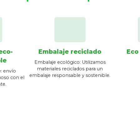
eco-
Embalaje reciclado
Eco
le
Embalaje ecológico: Utilizamos
materiales reciclados para un
: envío
embalaje responsable y sostenible.
oso con el
te.
Horarios
schedule