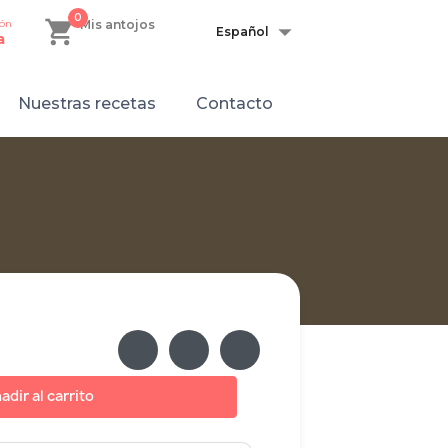
0
shopping_cart

ión
Mis antojos
Español
a
Nuestras recetas
Contacto
adir al carrito