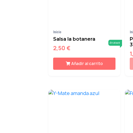
Inicio
In
Salsa la botanera
P
En stock
3
2,50 €
1
Añadir al carrito