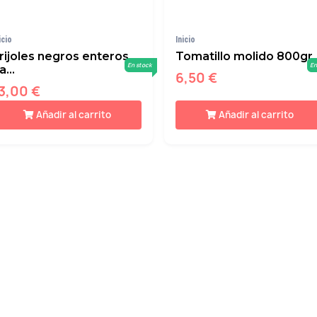
icio
Inicio
rijoles negros enteros
Tomatillo molido 800gr
En stock
En
a...
6,50 €
3,00 €
Añadir al carrito
Añadir al carrito