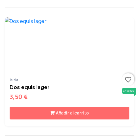
favorite_border
Inicio
Dos equis lager
En stock
3,50 €
Añadir al carrito