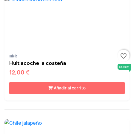
favorite_border
Inicio
Huitlacoche la costeña
En stock
12,00 €
Añadir al carrito