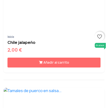
favorite_border
Inicio
Chile jalapeño
En stock
2,00 €
Añadir al carrito