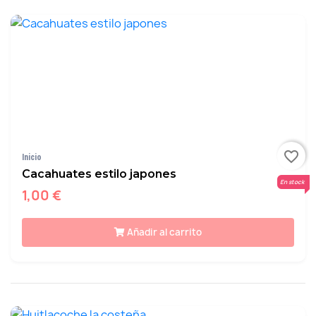
favorite_border
Inicio
Cacahuates estilo japones
En stock
1,00 €
Añadir al carrito