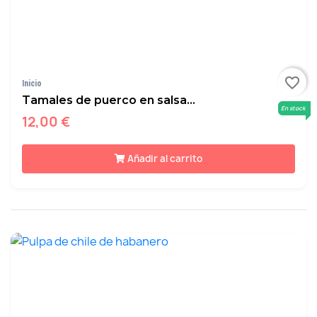
favorite_border
Inicio
Tamales de puerco en salsa...
En stock
12,00 €
Añadir al carrito