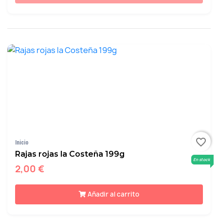
favorite_border
Inicio
Rajas rojas la Costeña 199g
En stock
2,00 €
Añadir al carrito