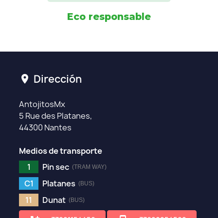
Eco responsable
Dirección
location_on
AntojitosMx
5 Rue des Platanes,
44300 Nantes
Medios de transporte
1
Pin sec
(TRAM WAY)
C1
Platanes
(BUS)
11
Dunat
(BUS)