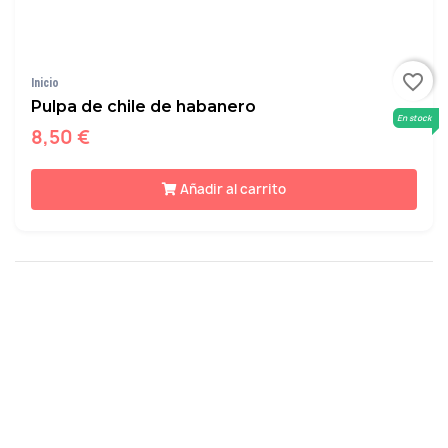
favorite_border
Inicio
Pulpa de chile de habanero
En stock
8,50 €
Añadir al carrito