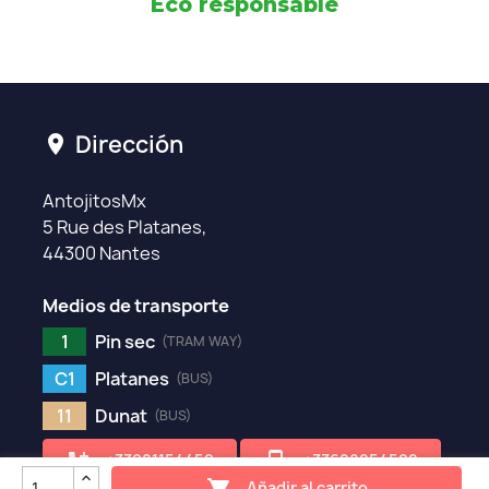
Eco responsable
Dirección
location_on
AntojitosMx
5 Rue des Platanes,
44300 Nantes
Medios de transporte
1
Pin sec
(TRAM WAY)
C1
Platanes
(BUS)
11
Dunat
(BUS)
add_ic_call
phone_iphone
+33981154459
+33628254592
Añadir al carrito