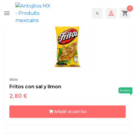

Relevancia
Ordenar por:
0

shopping_cart
menu
search
Inicio
Fritos con sal y limon
En stock
2,80 €
Añadir al carrito