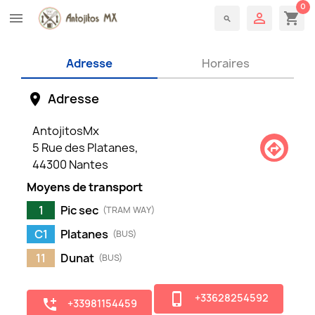
0

shopping_cart
menu
AntojitosMx
search
Adresse
Horaires
Adresse
location_on
AntojitosMx
assistant_direction
5 Rue des Platanes,
44300 Nantes
Moyens de transport
1
Pic sec
(TRAM WAY)
C1
Platanes
(BUS)
11
Dunat
(BUS)
phone_iphone
+33628254592
add_ic_call
+33981154459