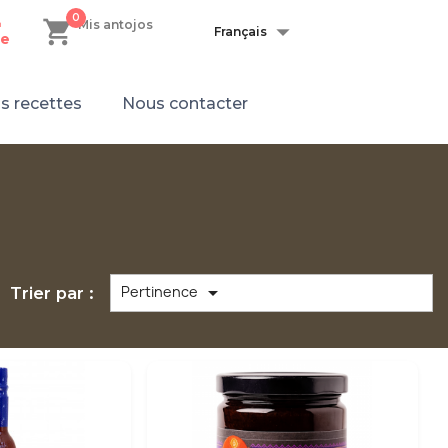
0
shopping_cart

n
Mis antojos
Français
e
s recettes
Nous contacter

Pertinence
Trier par :