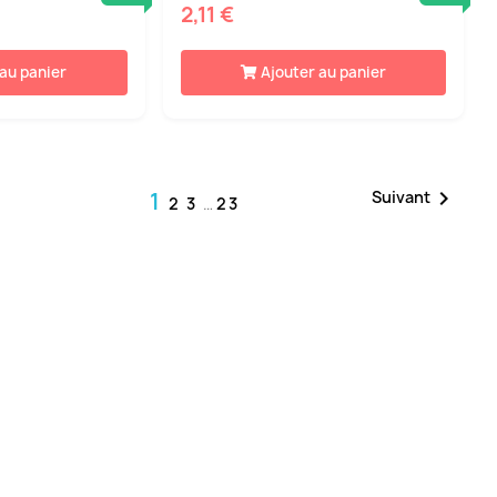
2,11 €
 au panier
Ajouter au panier

1
Suivant
2
3
…
23