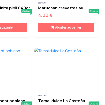
Accueil
nita pibil 840gr
Maruchan crevettes au...
En stock
En stock
4,00 €
 au panier
Ajouter au panier
Accueil
ent poblano...
Tamal dulce La Costeña
En stock
En stock