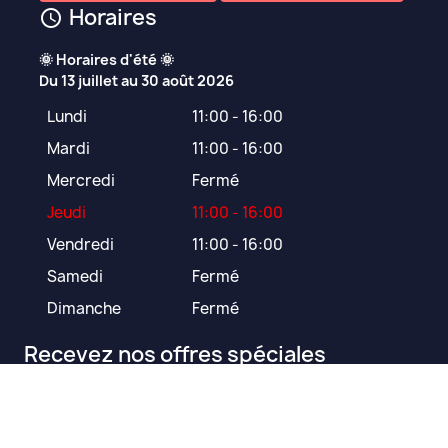
Horaires
schedule
🌞 Horaires d'été 🌞

Du 13 juillet au 30 août 2026
Lundi
11:00 - 16:00
Mardi
11:00 - 16:00
Mercredi
Fermé
Jeudi
11:00 - 16:00
Vendredi
11:00 - 16:00
Samedi
Fermé
Dimanche
Fermé
Recevez nos offres spéciales
Vous pouvez vous désinscrire à tout moment. Vous trouverez pour