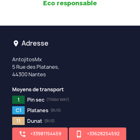
Eco responsable
Adresse
location_on
AntojitosMx
5 Rue des Platanes,
44300 Nantes
Moyens de transport
1
Pin sec
(TRAM WAY)
C1
Platanes
(BUS)
11
Dunat
(BUS)
add_ic_call
phone_iphone
+33981154459
+33628254592