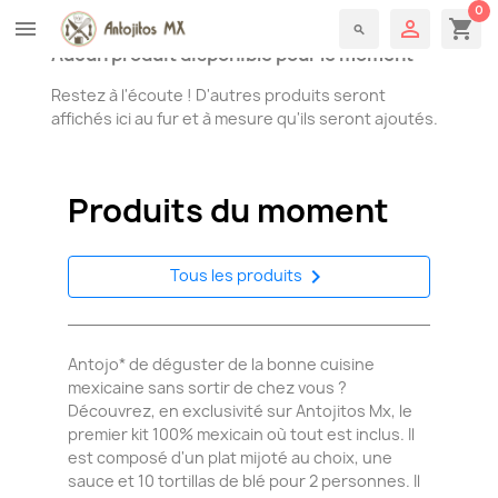
0

shopping_cart
menu
search
Aucun produit disponible pour le moment
Restez à l'écoute ! D'autres produits seront
affichés ici au fur et à mesure qu'ils seront ajoutés.
Produits du moment

Tous les produits
Antojo* de déguster de la bonne cuisine
mexicaine sans sortir de chez vous ?
Découvrez, en exclusivité sur Antojitos Mx, le
premier kit 100% mexicain où tout est inclus.
Il
est composé d'un plat mijoté au choix, une
sauce et 10 tortillas de blé pour 2 personnes. Il