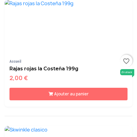
favorite_border
Accueil
Rajas rojas la Costeña 199g
En stock
2,00 €
Ajouter au panier