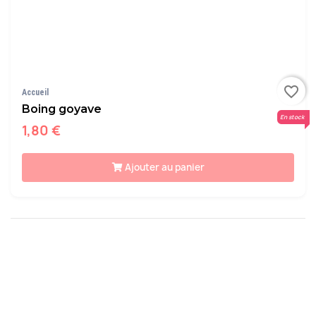
favorite_border
Accueil
Boing goyave
En stock
1,80 €
Ajouter au panier