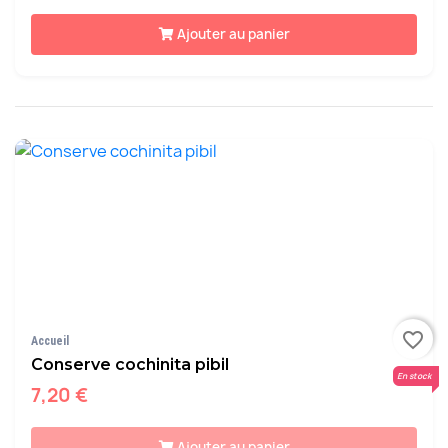
Ajouter au panier
favorite_border
Accueil
Conserve cochinita pibil
En stock
7,20 €
Ajouter au panier