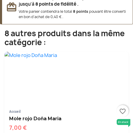
jusqu'à
8
points de fidélité
.
redeem
Votre panier contiendra le total
8
points
pouvant être converti
en bon d'achat de
0,40 €
.
8 autres produits dans la même
catégorie :
favorite_border
Accueil
Mole rojo Doña Maria
En stock
7,00 €