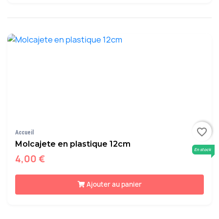
favorite_border
Accueil
Molcajete en plastique 12cm
En stock
4,00 €
Ajouter au panier