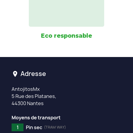
Eco responsable
Adresse
location_on
AntojitosMx
5 Rue des Platanes,
44300 Nantes
Moyens de transport
1
Pin sec
(TRAM WAY)