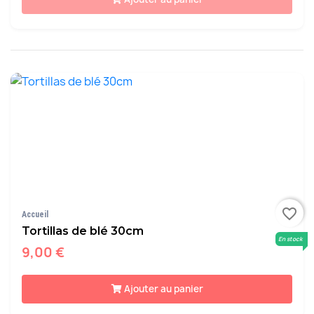
favorite_border
Accueil
Tortillas de blé 30cm
En stock
9,00 €
Ajouter au panier