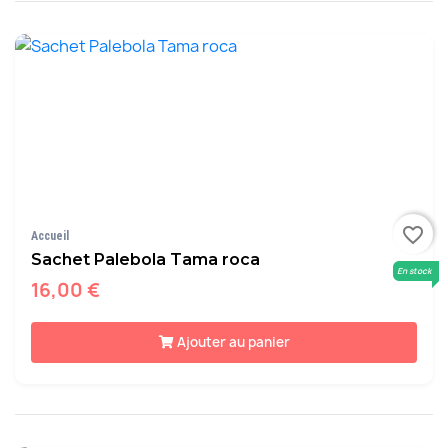
favorite_border
Accueil
Sachet Palebola Tama roca
En stock
16,00 €
Ajouter au panier