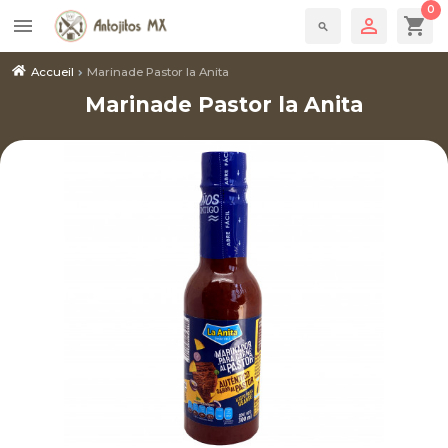
0

shopping_cart
menu
search
Accueil
Marinade Pastor la Anita
Marinade Pastor la Anita