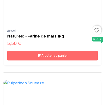
favorite_border
Accueil
Naturelo - Farine de maïs 1kg
En stock
5,50 €
Ajouter au panier