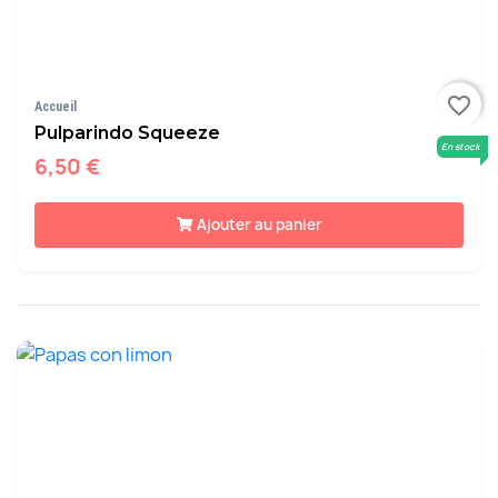
favorite_border
Accueil
Pulparindo Squeeze
En stock
6,50 €
Ajouter au panier