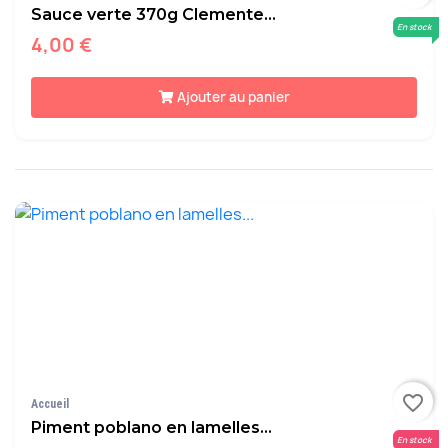
Sauce verte 370g Clemente...
En stock
4,00 €
Ajouter au panier
favorite_border
Accueil
Piment poblano en lamelles...
En stock