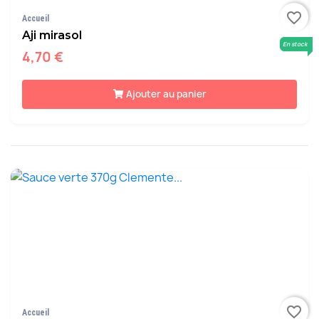
favorite_border
Accueil
Aji mirasol
En stock
4,70 €
Ajouter au panier
favorite_border
Accueil