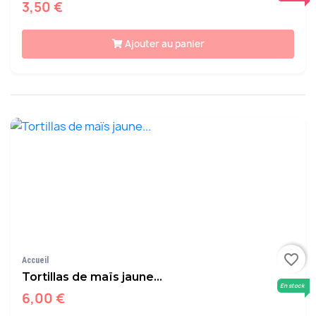
3,50 €
Ajouter au panier
favorite_border
Accueil
Tortillas de maïs jaune...
En stock
6,00 €