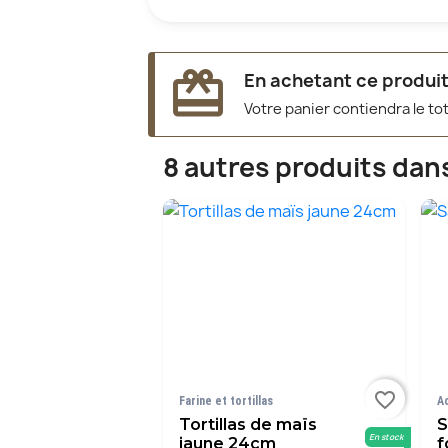
redeem
En achetant ce produit
Votre panier contiendra le to
8 autres produits dan
favorite_border
Farine et tortillas
A
Tortillas de maïs
S
En stock
jaune 24cm
f