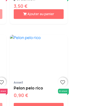
3,50 €
Ajouter au panier
orite_border
favorite_border
Accueil
Pelon pelo rico
 stock
En stock
0,90 €