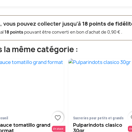
, vous pouvez collecter jusqu'à
18
points de fidélit
tal
18
points
pouvant être converti en bon d'achat de
0,90 €
.
s la même catégorie :
favorite_border
fav
ccueil
Sucreries pour petits et grands
auce tomatillo grand
Pulparindots clasico
En stock
En
ormat
30gr