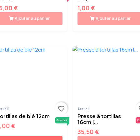
5,00 €
1,00 €
Ajouter au panier
Ajouter au panier
favorite_border
fav
ccueil
Accueil
ortillas de blé 12cm
Presse à tortillas
En stock
En
16cm |...
,00 €
35,50 €