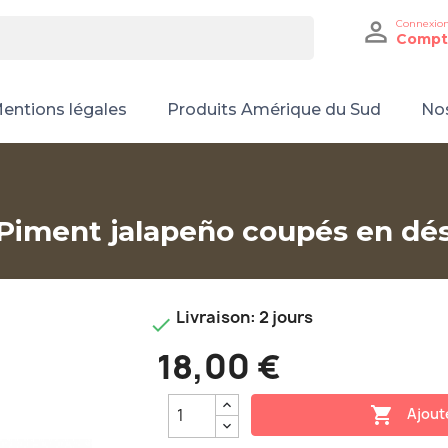

Connexio
Compt
entions légales
Produits Amérique du Sud
Nos
Piment jalapeño coupés en dé
Livraison: 2 jours

18,00 €

Ajout