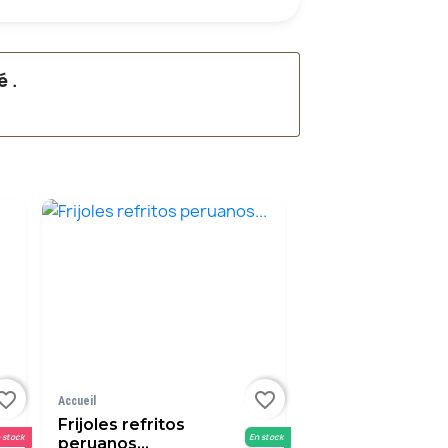
é
.
orite_border
favorite_border
Accueil
Frijoles refritos
 stock
En stock
peruanos...