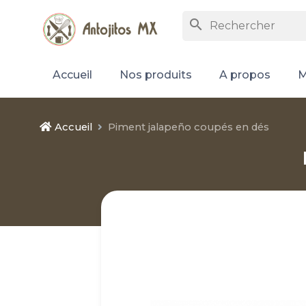
search
Accueil
Nos produits
A propos
M
Accueil
Piment jalapeño coupés en dés