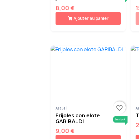
8,00 €
1
Ajouter au panier
favorite_border
Accueil
A
Frijoles con elote
T
En stock
GARIBALDI
2
9,00 €