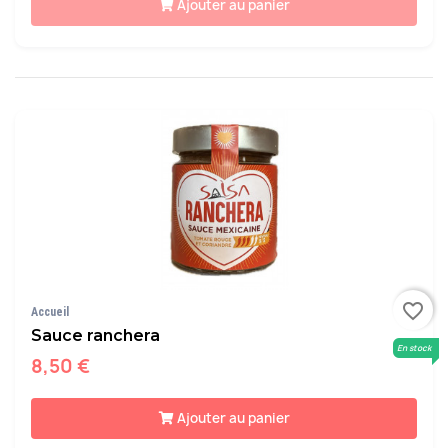
Ajouter au panier
favorite_border
Accueil
Sauce ranchera
En stock
8,50 €
Ajouter au panier