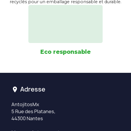
recyclés pour un emballage responsable et durable.
Eco responsable
Adresse
location_on
AntojitosMx
5 Rue des Platanes,
44300 Nantes