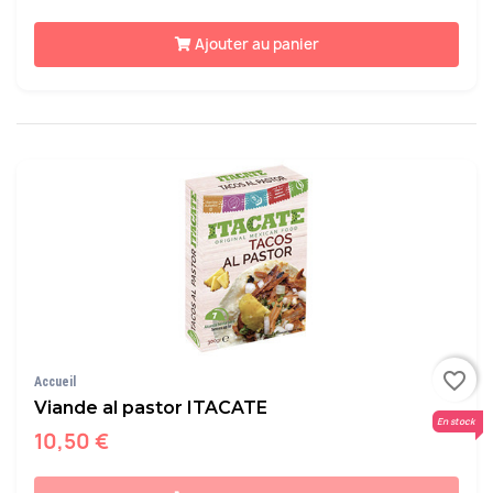
Ajouter au panier
favorite_border
Accueil
Viande al pastor ITACATE
En stock
10,50 €