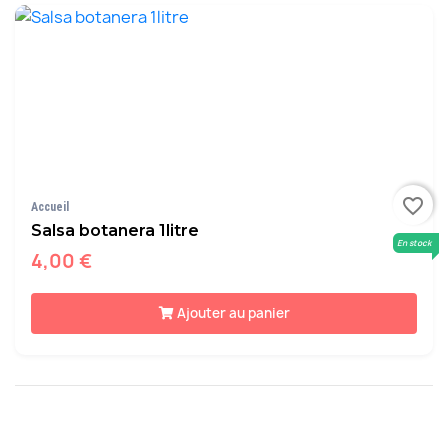
favorite_border
Accueil
Salsa botanera 1litre
En stock
4,00 €
Ajouter au panier