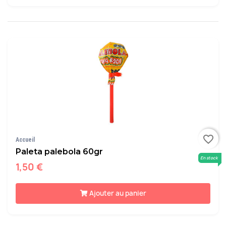
favorite_border
Accueil
Paleta palebola 60gr
En stock
1,50 €
Ajouter au panier