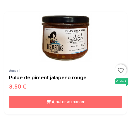
favorite_border
Accueil
Pulpe de piment jalapeno rouge
En stock
8,50 €
Ajouter au panier