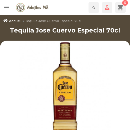
0

shopping_cart
menu
search
Accueil
Tequila Jose Cuervo Especial 70cl
Tequila Jose Cuervo Especial 70cl