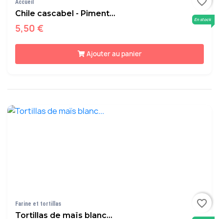
favorite_border
Accueil
Chile cascabel - Piment...
En stock
5,50 €
Ajouter au panier
favorite_border
Farine et tortillas
Tortillas de maïs blanc...