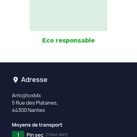
Eco responsable
Adresse
location_on
AntojitosMx
5 Rue des Platanes,
44300 Nantes
Moyens de transport
1
Pin sec
(TRAM WAY)