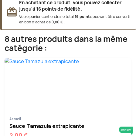
En achetant ce produit, vous pouvez collecter
jusqu'à
16
points de fidélité
.
redeem
Votre panier contiendra le total
16
points
pouvant être converti
en bon d'achat de
0,80 €
.
8 autres produits dans la même
catégorie :
Accueil
Sauce Tamazula extrapicante
En stock
2,00 €