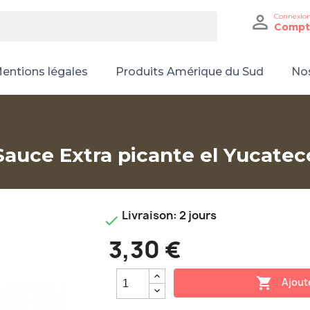

Connexio
Compt
entions légales
Produits Amérique du Sud
Nos
Sauce Extra picante el Yucatec
Livraison: 2 jours

3,30 €

Ajout