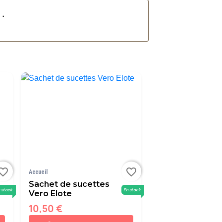
é
.
orite_border
favorite_border
Accueil
Sachet de sucettes
 stock
En stock
Vero Elote
10,50 €