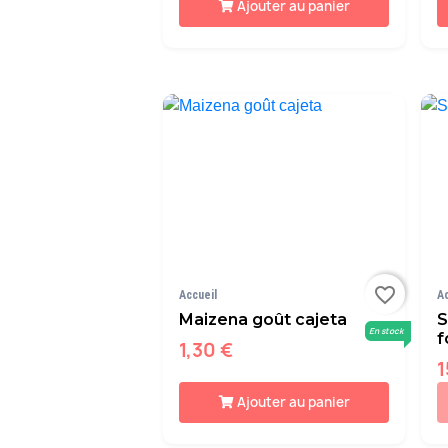
Ajouter au panier
favorite_border
Accueil
A
Maizena goût cajeta
S
En stock
f
1,30 €
1
Ajouter au panier