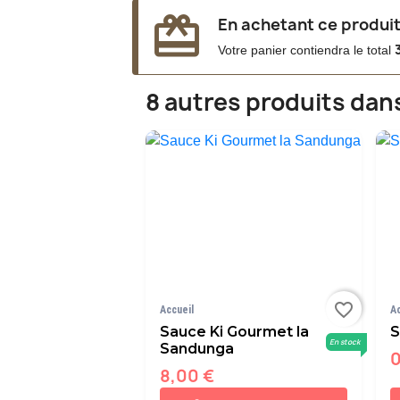
redeem
En achetant ce produit
Votre panier contiendra le total
8 autres produits dan
favorite_border
Accueil
A
Sauce Ki Gourmet la
S
En stock
Sandunga
0
8,00 €