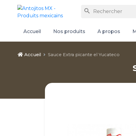
search
Accueil
Nos produits
A propos
M
Accueil
Sauce Extra picante el Yucateco