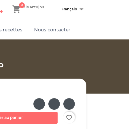
0
shopping_cart

n
Mis antojos
Français
e
 recettes
Nous contacter
o
favorite_border
er au panier