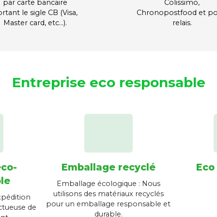
par carte bancaire
Colissimo,
rtant le sigle CB (Visa,
Chronopostfood et po
Master card, etc…).
relais.
Entreprise eco responsable
éco-
Emballage recyclé
Eco
le
Emballage écologique : Nous
utilisons des matériaux recyclés
xpédition
pour un emballage responsable et
ctueuse de
durable.