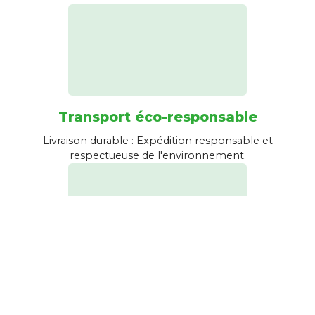
Transport éco-responsable
Livraison durable : Expédition responsable et
respectueuse de l'environnement.
Emballage recyclé
Emballage écologique : Nous utilisons des matériaux
recyclés pour un emballage responsable et durable.