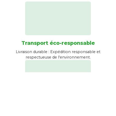
Transport éco-responsable
Livraison durable : Expédition responsable et
respectueuse de l'environnement.
Emballage recyclé
Emballage écologique : Nous utilisons des matériaux
recyclés pour un emballage responsable et durable.