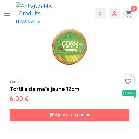

Pertinence
Trier par :
0

shopping_cart
menu
search
favorite_border
Accueil
Tortilla de maïs jaune 12cm
En stock
6,00 €
Ajouter au panier