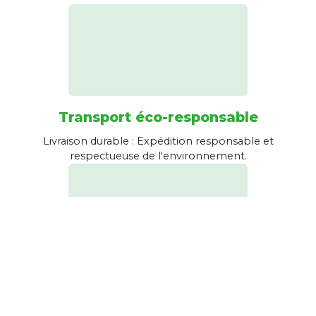
Transport éco-responsable
Livraison durable : Expédition responsable et
respectueuse de l'environnement.
Emballage recyclé
Emballage écologique : Nous utilisons des matériaux
recyclés pour un emballage responsable et durable.