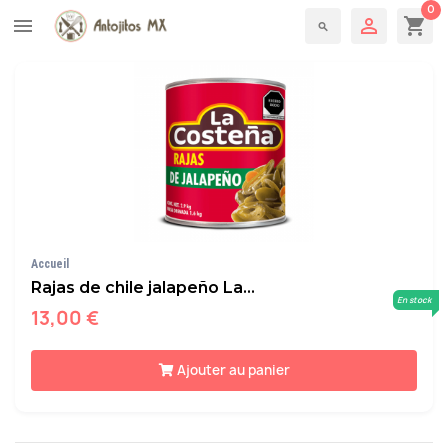

Pertinence
Trier par :
0

shopping_cart
menu
search
Accueil
Rajas de chile jalapeño La...
En stock
13,00 €
Ajouter au panier