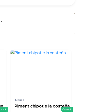
é
.
Accueil
un
Piment chipotle la costeña
 stock
En stock