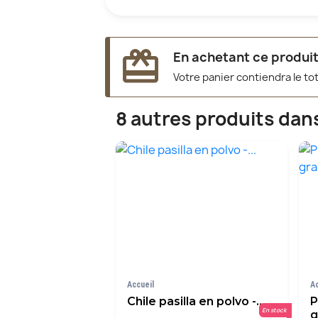
redeem
En achetant ce produit
Votre panier contiendra le to
8 autres produits dan
Accueil
A
Chile pasilla en polvo -...
P
En stock