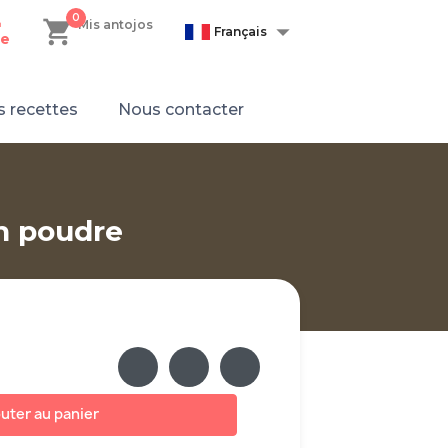
0
shopping_cart

n
Mis antojos
Français
e
 recettes
Nous contacter
n poudre
uter au panier