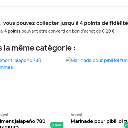
, vous pouvez collecter jusqu'à
4
points de fidélit
tal
4
points
pouvant être converti en bon d'achat de
0,20 €
.
s la même catégorie :
ccueil
Accueil
iment jalapeño 780
Marinade pour pibil lol t
En stock
En
grammes