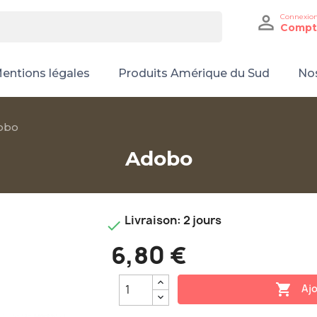

Connexio
Compt
entions légales
Produits Amérique du Sud
Nos
obo
Adobo
Livraison: 2 jours

6,80 €

Ajo