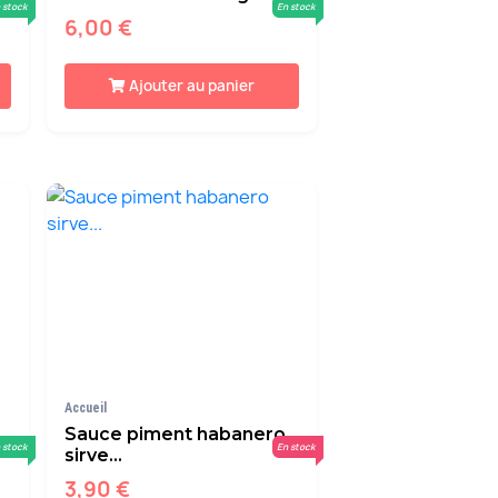
 stock
En stock
6,00 €
Ajouter au panier
Accueil
Sauce piment habanero
 stock
En stock
sirve...
3,90 €