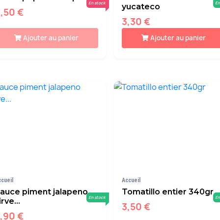
En stock
En
yucateco
,50 €
3,30 €
Ajouter au panier
Ajouter au panier
ccueil
Accueil
auce piment jalapeno
Tomatillo entier 340gr
En stock
En
irve...
3,50 €
,90 €