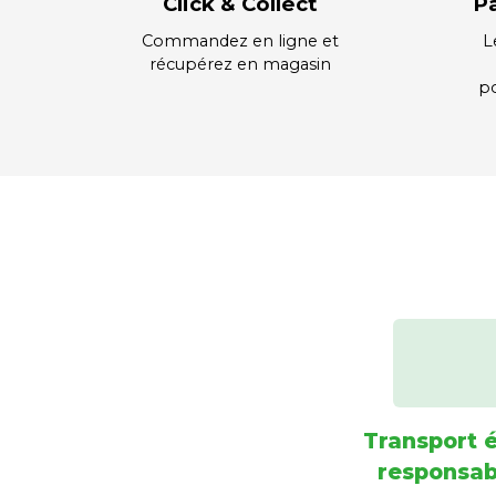
Click & Collect
P
Commandez en ligne et
L
récupérez en magasin
po
Transport 
responsab