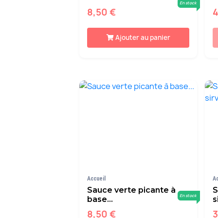
En stock
8,50 €
4
Ajouter au panier
Accueil
A
Sauce verte picante à
S
En stock
base...
s
8,50 €
3