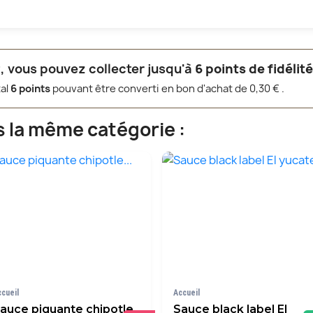
, vous pouvez collecter jusqu'à
6
points de fidélit
tal
6
points
pouvant être converti en bon d'achat de
0,30 €
.
s la même catégorie :
ccueil
Accueil
auce piquante chipotle...
Sauce black label El