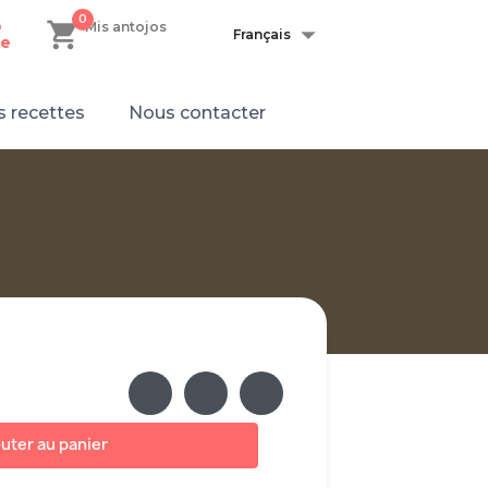
0
shopping_cart

n
Mis antojos
Français
e
 recettes
Nous contacter
uter au panier