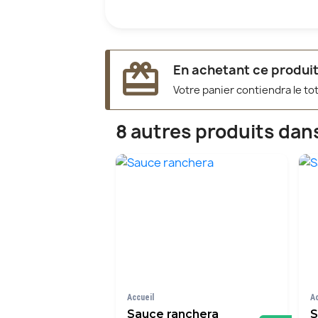
redeem
En achetant ce produit
Votre panier contiendra le to
8 autres produits dan
Accueil
A
Sauce ranchera
S