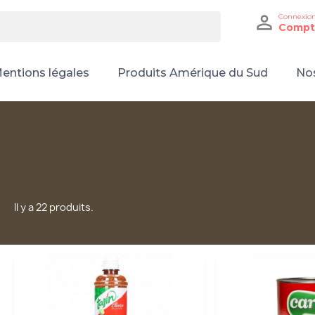

Connexio
Compt
entions légales
Produits Amérique du Sud
Nos
Il y a 22 produits.