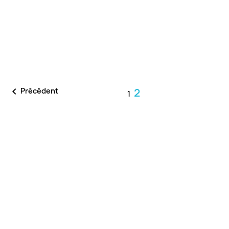

Précédent
2
1