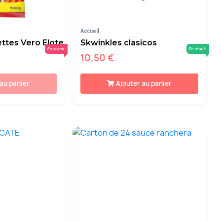
Accueil
ttes Vero Elote
Skwinkles clasicos
En stock
En stock
10,50 €
 au panier
Ajouter au panier