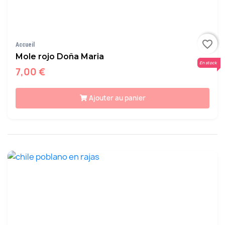
favorite_border
Accueil
Mole rojo Doña Maria
En stock
7,00 €
Ajouter au panier