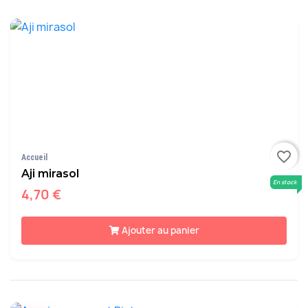
favorite_border
Accueil
Aji mirasol
En stock
4,70 €
Ajouter au panier