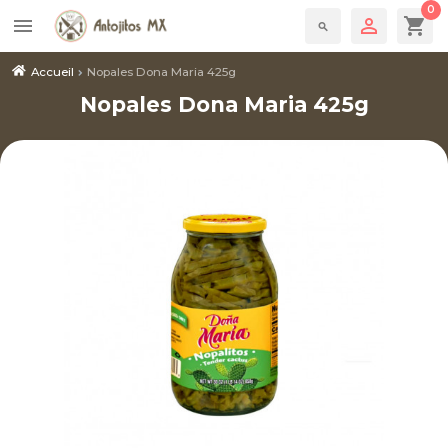
0

shopping_cart
menu
search
Accueil
Nopales Dona Maria 425g
Nopales Dona Maria 425g