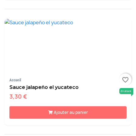
favorite_border
Accueil
Sauce jalapeño el yucateco
En stock
3,30 €
Ajouter au panier