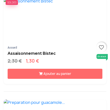
SOLDES
favorite_border
Accueil
Assaisonnement Bistec
En stock
2,30 €
1,30 €
Ajouter au panier