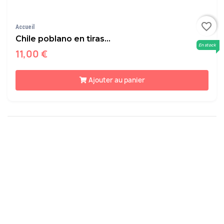
favorite_border
Accueil
Chile poblano en tiras...
En stock
11,00 €
Ajouter au panier