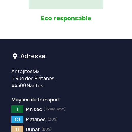
Eco responsable
Adresse
location_on
AntojitosMx
5 Rue des Platanes,
44300 Nantes
Moyens de transport
1
Pin sec
(TRAM WAY)
C1
Platanes
(BUS)
11
Dunat
(BUS)