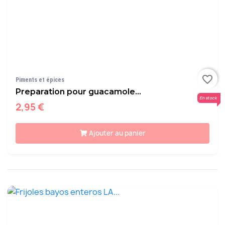
favorite_border
Piments et épices
Preparation pour guacamole...
En stock
2,95 €
Ajouter au panier