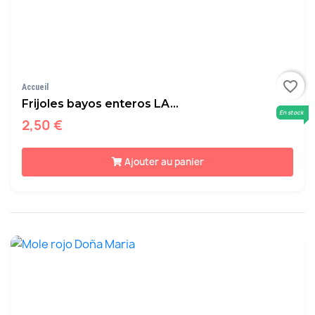
favorite_border
Accueil
Frijoles bayos enteros LA...
En stock
2,50 €
Ajouter au panier