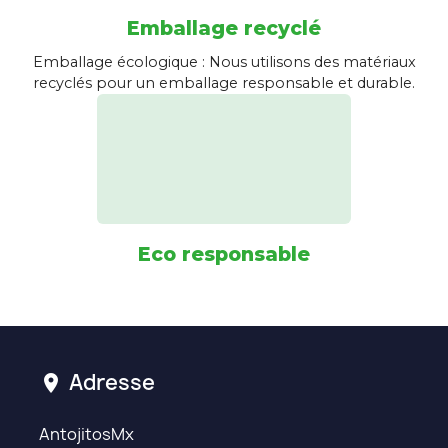
Emballage recyclé
Emballage écologique : Nous utilisons des matériaux
recyclés pour un emballage responsable et durable.
Eco responsable
Adresse
location_on
AntojitosMx