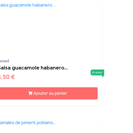
ccueil
Salsa guacamole habanero...
En stock
3,50 €
Ajouter au panier