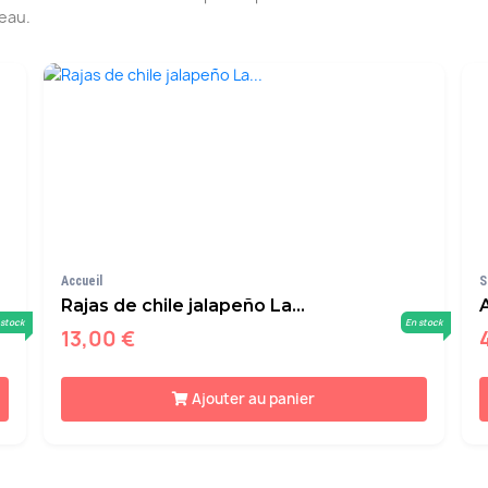
neau.
Accueil
S
Rajas de chile jalapeño La...
 stock
En stock
13,00 €
Ajouter au panier