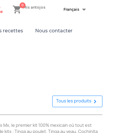
0
shopping_cart

n
Mis antojos
Français
e
 recettes
Nous contacter

Tous les produits
s Mx, le premier kit 100% mexicain où tout est
de kits : Tinga au poulet, Tinga au veau, Cochinita