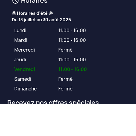
Horaires
schedule
🌞 Horaires d'été 🌞

Du 13 juillet au 30 août 2026
Lundi
11:00 - 16:00
Mardi
11:00 - 16:00
Mercredi
Fermé
Jeudi
11:00 - 16:00
Vendredi
11:00 - 16:00
Samedi
Fermé
Dimanche
Fermé
Recevez nos offres spéciales
Vous pouvez vous désinscrire à tout moment. Vous trouverez pour
cela nos informations de contact dans les conditions d'utilisation du