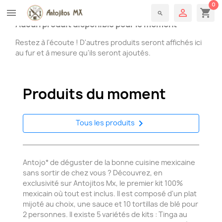
0

shopping_cart
menu
search
Aucun produit disponible pour le moment
Restez à l'écoute ! D'autres produits seront affichés ici
au fur et à mesure qu'ils seront ajoutés.
Produits du moment

Tous les produits
Antojo* de déguster de la bonne cuisine mexicaine
sans sortir de chez vous ? Découvrez, en
exclusivité sur Antojitos Mx, le premier kit 100%
mexicain où tout est inclus.
Il est composé d'un plat
mijoté au choix, une sauce et 10 tortillas de blé pour
2 personnes. Il existe 5 variétés de kits : Tinga au