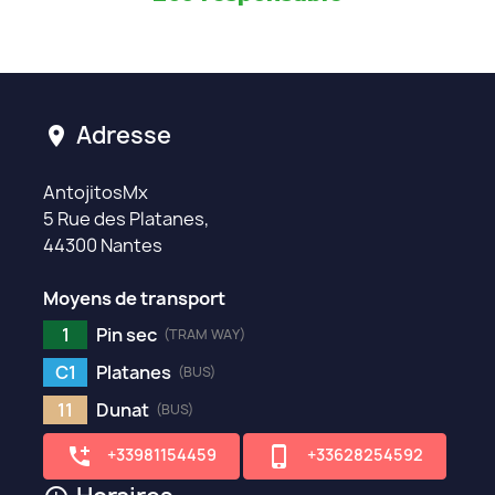
Adresse
location_on
AntojitosMx
5 Rue des Platanes,
44300 Nantes
Moyens de transport
1
Pin sec
(TRAM WAY)
C1
Platanes
(BUS)
11
Dunat
(BUS)
add_ic_call
phone_iphone
+33981154459
+33628254592