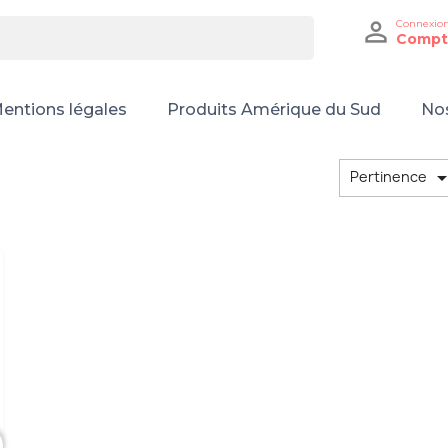

Connexio
Compt
entions légales
Produits Amérique du Sud
Nos
Pertinence
Trier par :