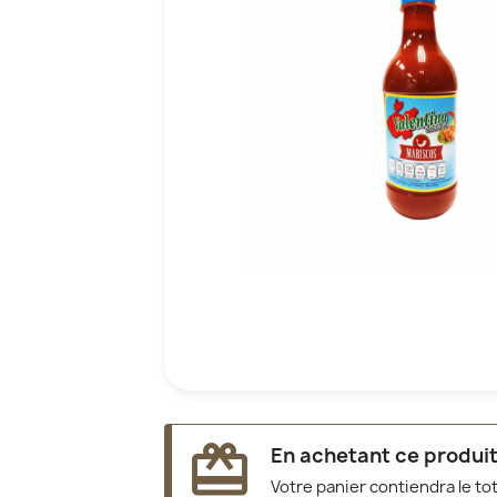
redeem
En achetant ce produit
Votre panier contiendra le to