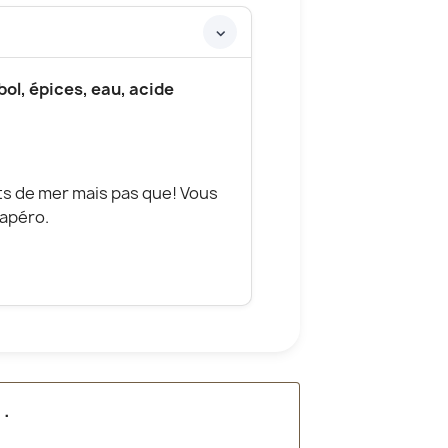
ol, épices, eau, acide
ts de mer mais pas que! Vous
apéro.
é
.