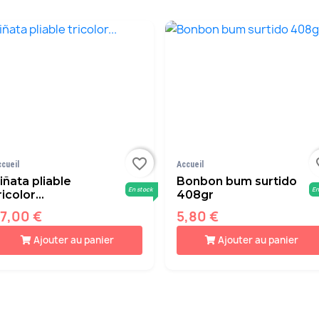
favorite_border
fav
ccueil
Accueil
iñata pliable
Bonbon bum surtido
En stock
En
ricolor...
408gr
7,00 €
5,80 €
Ajouter au panier
Ajouter au panier