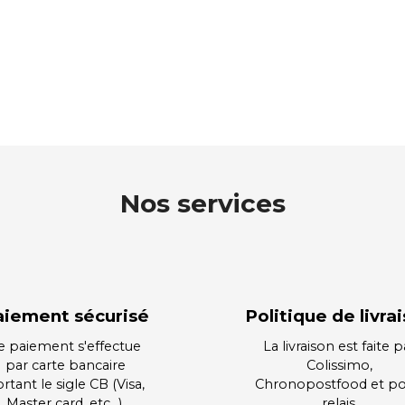
Nos services
aiement sécurisé
Politique de livra
e paiement s'effectue
La livraison est faite p
par carte bancaire
Colissimo,
rtant le sigle CB (Visa,
Chronopostfood et po
Master card, etc…).
relais.