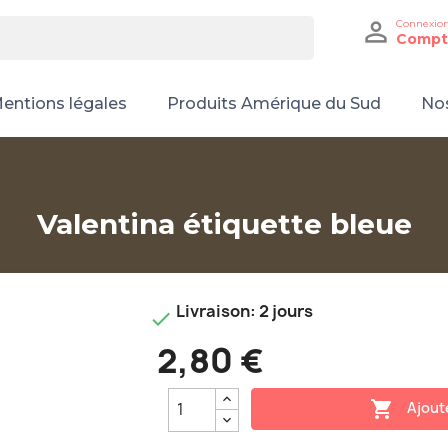

Connexio
Compt
entions légales
Produits Amérique du Sud
Nos
Valentina étiquette bleue
Livraison: 2 jours

2,80 €

Ajout