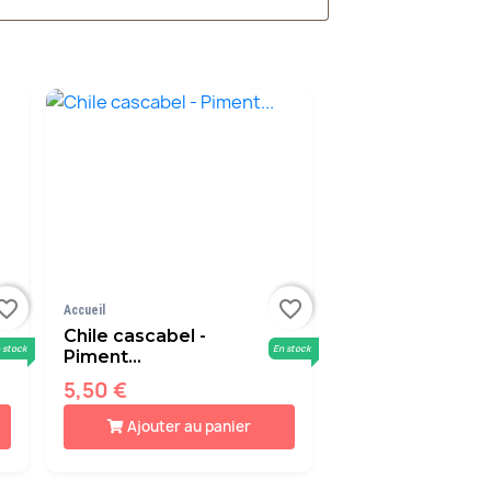
orite_border
favorite_border
Accueil
Chile cascabel -
 stock
En stock
Piment...
5,50 €
Ajouter au panier