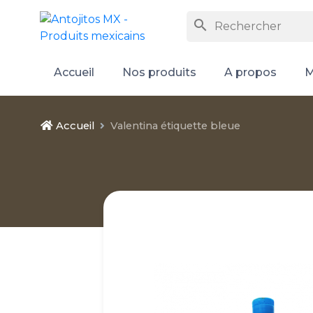
search
Accueil
Nos produits
A propos
M
Accueil
Valentina étiquette bleue