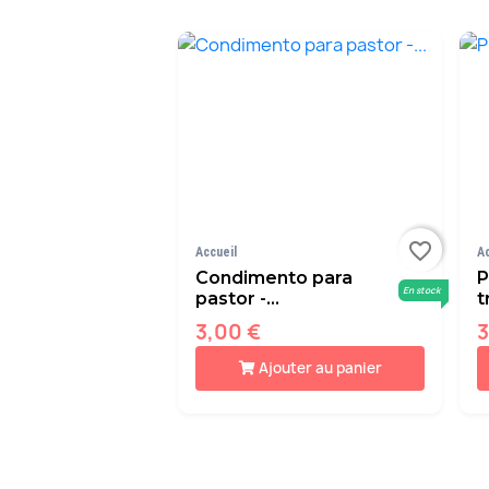
favorite_border
Accueil
A
Condimento para
P
En stock
pastor -...
t
3,00 €
3
Ajouter au panier