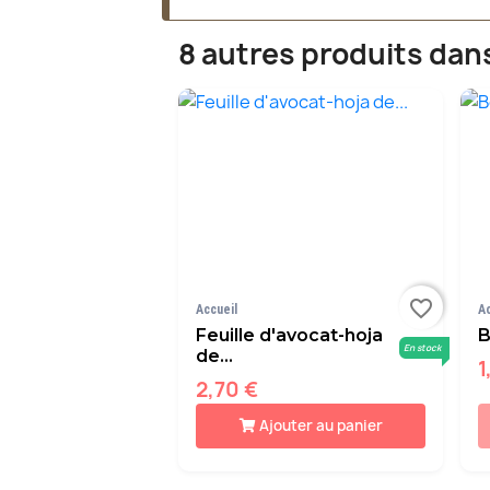
8 autres produits dan
favorite_border
Accueil
A
Feuille d'avocat-hoja
B
En stock
de...
1
2,70 €
Ajouter au panier