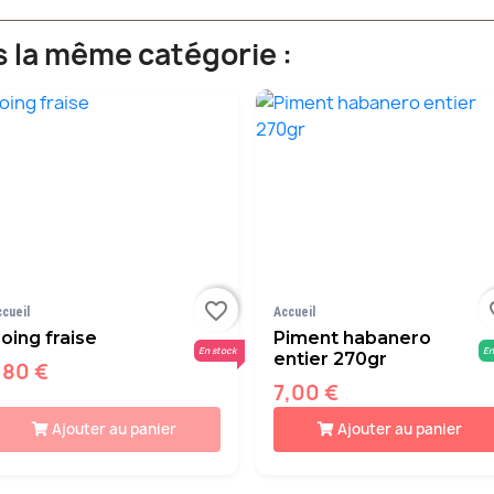
s la même catégorie :
favorite_border
fav
ccueil
Accueil
oing fraise
Piment habanero
En stock
En
entier 270gr
,80 €
7,00 €
Ajouter au panier
Ajouter au panier