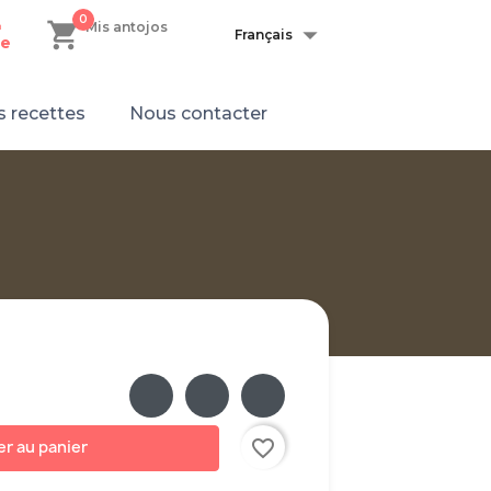
0
shopping_cart

n
Mis antojos
Français
e
 recettes
Nous contacter
favorite_border
er au panier