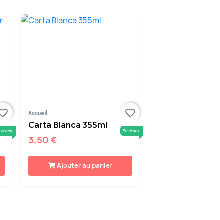
orite_border
favorite_border
Accueil
Carta Blanca 355ml
 stock
En stock
3,50 €
Ajouter au panier