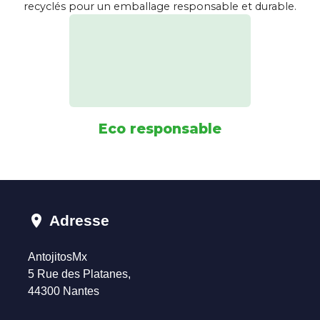
recyclés pour un emballage responsable et durable.
Eco responsable
location_on
Adresse
AntojitosMx
5 Rue des Platanes,
44300 Nantes